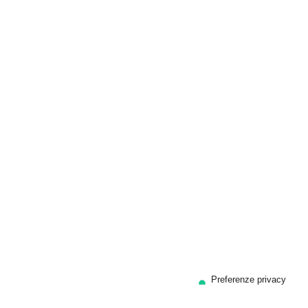
Privacy Policy
Cookie Policy
Termini e condizioni
Contattaci
02799380031